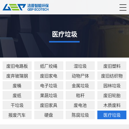
首 页
产品中心
医疗垃圾
解决方案
服务支持
废旧电路板
纸厂绞绳
湿垃圾
废旧塑料
新闻资讯
废弃玻璃钢
废旧家电
动物尸体
废旧纺织物
关于洁普
废桶
电子垃圾
金属垃圾
园林垃圾
联系我们
废纸
果蔬垃圾
秸秆
废旧轮胎
干垃圾
废旧家具
废电池
木质废料
报废汽车
硬盘
陈腐垃圾
医疗垃圾