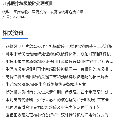
江苏医疗垃圾破碎处理项目
物料：医疗废物、医药废物、农药废物等危废垃圾
产量：4-10t/h
相关资讯
退役风电叶片怎么处理？机械破碎 + 水泥窑协同处置工艺详解
可用于光伏板预破碎处理的梯次破碎体系：双轴+四轴撕碎机
用桉木做生物质燃料应该使用什么破碎设备-附生产工艺和设备配置
生活垃圾资源化别再让前端破碎掉链子—一台懂你的垃圾撕碎机
高价值机头料回收的关键工艺和预破碎设备选配的标准解析
生活垃圾RDF/SRF生产系统整线设备解决方案
撕碎机选购指南：从需求清单到售后保障，四个步骤帮你锁定靠谱厂家
水泥窑替代燃料：外行人必看的核心疑问+行业发展+工艺全解析
哪种设备适合亚克力废料粉碎及亚克力的两种回收工艺
废铝回收预处理核心设备解析：双轴撕碎机与涡电流分选的应用