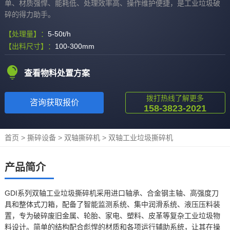
单、材质强悍、能耗低、处理效率高、操作维护便捷，是工业垃圾破
碎的得力助手。
【处理量】：
5-50t/h
【出料尺寸】：
100-300mm
查看物料处置方案
拨打热线了解更多
咨询获取报价
158-3823-2021
首页
>
撕碎设备
>
双轴撕碎机
>
双轴工业垃圾撕碎机
产品简介
GDI系列双轴工业垃圾撕碎机采用进口轴承、合金钢主轴、高强度刀
具和整体式刀箱，配备了智能监测系统、集中润滑系统、液压压料装
置，专为破碎废旧金属、轮胎、家电、塑料、皮革等复杂工业垃圾物
料设计。简单的结构配合彪悍的材质和各项运行辅助系统，让其在操