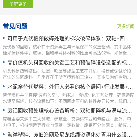
了解更多
常见问题
更多新闻
可用于光伏板预破碎处理的梯次破碎体系：双轴+四轴撕碎机
光伏板的回收，核心在于资源再生与环境保护的双重驱动，其中晶体
硅光伏组件中，玻璃、铝和半导体材料的比重可高达92%。光伏板含
2026-06-18
有大量的玻璃和铝，还含有银、铜、锡
高价值机头料回收的关键工艺和预破碎设备选配的标准解析
机头料是塑料挤出、注塑、吹塑等成型工艺在开机、换模或调试阶段
产生的头尾废料，几乎存在于所有塑料加工企业。其本质为纯树脂，
2026-05-27
未经降解、性能优良，具有极高的
水泥窑替代燃料：外行人必看的核心疑问+行业发展+工艺全解析
替代燃料并非直接“废料入窑”，需经过一套标准化工艺处理，确保适配
水泥窑燃烧，核心流程如下：不同固废原料的特性差异较大，我们会
2026-04-27
根据原料类型量身定制生产方案，避
废铝回收预处理核心设备解析：双轴撕碎机与涡电流分选的应用
废铝主要来源于三大领域：建筑业、交通运输业和包装业。此外，电
力电子、机械制造等行业也贡献一定数量。废铝可分为两类：新废铝
2026-04-15
（工业生产中的边角料）和旧废铝（报废
海洋塑料、废旧渔网及尼龙缆绳资源化处置用什么设备更好？