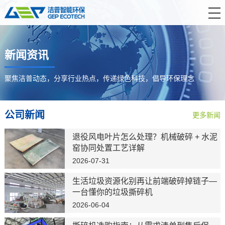
首 页
新闻资讯
产品中心
解决方案
聚焦洁普动态，分享行业热点，传递绿色科技，倡导环保理念
服务支持
公司新闻
更多新闻
新闻资讯
退役风电叶片怎么处理？机械破碎 + 水泥
关于洁普
窑协同处置工艺详解
2026-07-31
联系我们
生活垃圾资源化别再让前端破碎掉链子—
一台懂你的垃圾撕碎机
2026-06-04