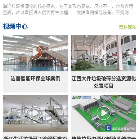
海洋垃圾资源化的核心痛点，在于其形态复杂、尺寸不一、含盐含污
量高，难以直接进入后续再生流程——大块渔网缠绕设备、不规则塑
2026-04-02
料无法高效分选、坚硬泡沫体积
视频中心
更多视频
洁普智能环保全球案例
江西大件垃圾破碎分选资源化
处置项目