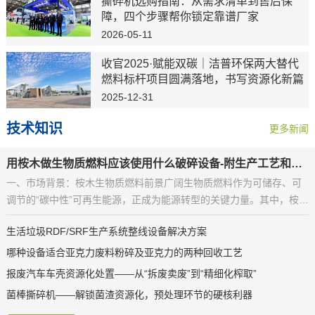
撕碎机选购指南：从需求清单到售后保
障，四个步骤帮你锁定靠谱厂家
2026-05-11
收官2025·赋能双碳｜洁普环保两大替代
燃料标杆项目圆满落地，书写资源化新篇
2025-12-31
技术知识
更多新闻
用桉木做生物质燃料应该使用什么破碎设备-附生产工艺和设备配置
一、市场背景：桉木生物质燃料前景广阔生物质燃料作为可储存、可
调节的“碳中性”可再生能源，正成为能源转型的关键力量。其中，桉木
与桉树皮凭借其优异的燃烧特性和资
生活垃圾RDF/SRF生产系统整线设备解决方案
哪种设备适合亚克力废料粉碎及亚克力的两种回收工艺
报废汽车车壳资源化处置——从“拆废卖废”到“精细化榨取”
菌棒撕碎机——解锁菌渣资源化，预处理环节的硬核利器