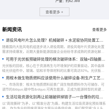
产量：约62.3t/d
查看更多 +
新闻资讯
查看更多
退役风电叶片怎么处理？机械破碎 + 水泥窑协同处置工艺详解
随着国内大批风电机组逐步进入退役周期，退役风电叶片资源化处置
需求持续爆发，近期大量新能源固废企业纷纷寻求成熟的资源化解决
2026-07-31
方案。 短期来看，机械破碎资源化 + 水泥窑协...
可用于光伏板预破碎处理的梯次破碎体系：双轴+四轴撕碎机
光伏板的回收，核心在于资源再生与环境保护的双重驱动，其中晶体
硅光伏组件中，玻璃、铝和半导体材料的比重可高达92%。光伏板含
2026-06-18
有大量的玻璃和铝，还含有银、铜、锡等金属，其中...
用桉木做生物质燃料应该使用什么破碎设备-附生产工艺和设备配置
一、市场背景：桉木生物质燃料前景广阔生物质燃料作为可储存、可
调节的&ldquo;碳中性&rdquo;可再生能源，正成为能源转型的关键力
2026-06-11
量。其中，桉木与桉树皮凭借其优异的燃烧特性...
生活垃圾资源化别再让前端破碎掉链子—一台懂你的垃圾撕碎机
以“高效撕碎”为矛，以“精准分选”为盾，构建生活垃圾资源化预处理系
统。 作为专业的固废资源化方案与设备供应商，我们帮您将“令人头疼