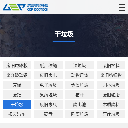
首 页
产品中心
干垃圾
解决方案
服务支持
废旧电路板
纸厂绞绳
湿垃圾
废旧塑料
新闻资讯
废弃玻璃钢
废旧家电
动物尸体
废旧纺织物
关于洁普
废桶
电子垃圾
金属垃圾
园林垃圾
联系我们
废纸
果蔬垃圾
秸秆
废旧轮胎
干垃圾
废旧家具
废电池
木质废料
报废汽车
硬盘
陈腐垃圾
医疗垃圾