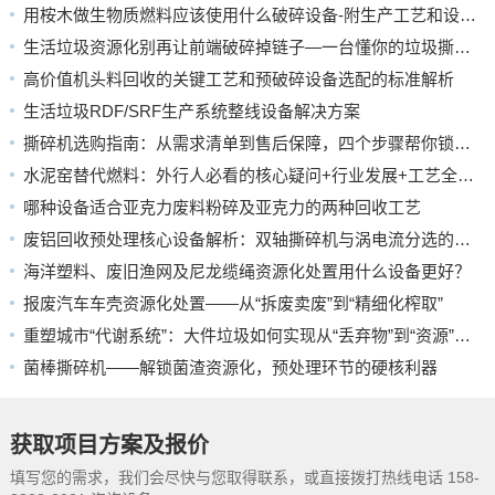
用桉木做生物质燃料应该使用什么破碎设备-附生产工艺和设备配置
生活垃圾资源化别再让前端破碎掉链子—一台懂你的垃圾撕碎机
高价值机头料回收的关键工艺和预破碎设备选配的标准解析
生活垃圾RDF/SRF生产系统整线设备解决方案
撕碎机选购指南：从需求清单到售后保障，四个步骤帮你锁定靠谱厂家
水泥窑替代燃料：外行人必看的核心疑问+行业发展+工艺全解析
哪种设备适合亚克力废料粉碎及亚克力的两种回收工艺
废铝回收预处理核心设备解析：双轴撕碎机与涡电流分选的应用
海洋塑料、废旧渔网及尼龙缆绳资源化处置用什么设备更好？
报废汽车车壳资源化处置——从“拆废卖废”到“精细化榨取”
重塑城市“代谢系统”：大件垃圾如何实现从“丢弃物”到“资源”的蜕变
菌棒撕碎机——解锁菌渣资源化，预处理环节的硬核利器
获取项目方案及报价
填写您的需求，我们会尽快与您取得联系，或直接拨打热线电话 158-