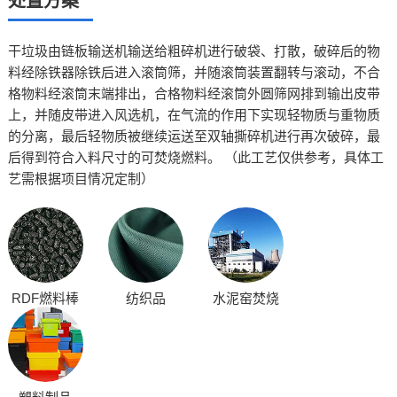
处置方案
干垃圾由链板输送机输送给粗碎机进行破袋、打散，破碎后的物
料经除铁器除铁后进入滚筒筛，并随滚筒装置翻转与滚动，不合
格物料经滚筒末端排出，合格物料经滚筒外圆筛网排到输出皮带
上，并随皮带进入风选机，在气流的作用下实现轻物质与重物质
的分离，最后轻物质被继续运送至
双轴撕碎机
进行再次破碎，最
后得到符合入料尺寸的可焚烧燃料。 （此工艺仅供参考，具体工
艺需根据项目情况定制）
RDF燃料棒
纺织品
水泥窑焚烧