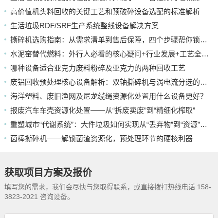
高价值机头料回收的关键工艺和预破碎设备选配的标准解析
生活垃圾RDF/SRF生产系统整线设备解决方案
撕碎机选购指南：从需求清单到售后保障，四个步骤帮你锁定靠谱厂家
水泥窑替代燃料：外行人必看的核心疑问+行业发展+工艺全解析
哪种设备适合亚克力废料粉碎及亚克力的两种回收工艺
废铝回收预处理核心设备解析：双轴撕碎机与涡电流分选的应用
海洋塑料、废旧渔网及尼龙缆绳资源化处置用什么设备更好？
报废汽车车壳资源化处置——从“拆废卖废”到“精细化榨取”
重塑城市“代谢系统”：大件垃圾如何实现从“丢弃物”到“资源”的蜕变
菌棒撕碎机——解锁菌渣资源化，预处理环节的硬核利器
获取项目方案及报价
填写您的需求，我们会尽快与您取得联系，或直接拨打热线电话 158-
3823-2021 咨询设备。