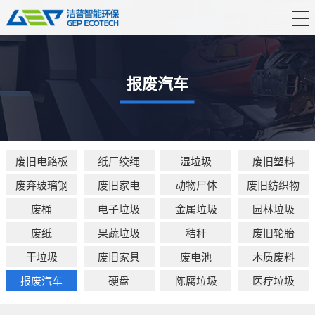
首 页
产品中心
报废汽车
解决方案
服务支持
废旧电路板
纸厂绞绳
湿垃圾
废旧塑料
新闻资讯
废弃玻璃钢
废旧家电
动物尸体
废旧纺织物
关于洁普
废桶
电子垃圾
金属垃圾
园林垃圾
联系我们
废纸
果蔬垃圾
秸秆
废旧轮胎
干垃圾
废旧家具
废电池
木质废料
报废汽车
硬盘
陈腐垃圾
医疗垃圾