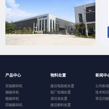
产品中心
物料处置
新闻中
双轴撕碎机
废旧电路板处置
公司新闻
细破碎机
纸厂绞绳处置
技术知识
粗破碎机
湿垃圾处置
常见问题
四轴撕碎机
废旧塑料处置