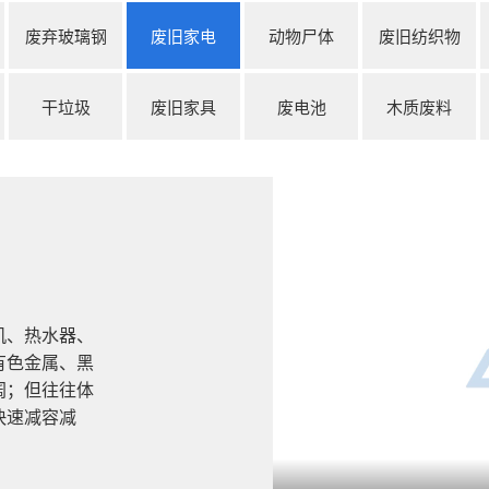
废弃玻璃钢
废旧家电
动物尸体
废旧纺织物
干垃圾
废旧家具
废电池
木质废料
机、热水器、
有色金属、黑
阔；但往往体
快速减容减