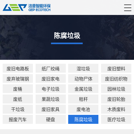
首 页
产品中心
陈腐垃圾
解决方案
服务支持
废旧电路板
纸厂绞绳
湿垃圾
废旧塑料
新闻资讯
废弃玻璃钢
废旧家电
动物尸体
废旧纺织物
关于洁普
废桶
电子垃圾
金属垃圾
园林垃圾
联系我们
废纸
果蔬垃圾
秸秆
废旧轮胎
干垃圾
废旧家具
废电池
木质废料
报废汽车
硬盘
陈腐垃圾
医疗垃圾