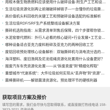
用桉木做生物质燃料应该使用什么破碎设备-附生产工艺和设备配置
生活垃圾资源化别再让前端破碎掉链子—一台懂你的垃圾撕碎机
高价值机头料回收的关键工艺和预破碎设备选配的标准解析
生活垃圾RDF/SRF生产系统整线设备解决方案
撕碎机选购指南：从需求清单到售后保障，四个步骤帮你锁定靠谱厂家
水泥窑替代燃料：外行人必看的核心疑问+行业发展+工艺全解析
哪种设备适合亚克力废料粉碎及亚克力的两种回收工艺
废铝回收预处理核心设备解析：双轴撕碎机与涡电流分选的应用
海洋塑料、废旧渔网及尼龙缆绳资源化处置用什么设备更好？
报废汽车车壳资源化处置——从“拆废卖废”到“精细化榨取”
重塑城市“代谢系统”：大件垃圾如何实现从“丢弃物”到“资源”的蜕变
菌棒撕碎机——解锁菌渣资源化，预处理环节的硬核利器
获取项目方案及报价
填写您的需求，我们会尽快与您取得联系，或直接拨打热线电话 158-
3823-2021 咨询设备。