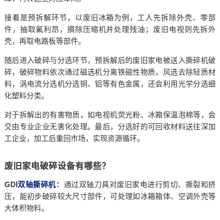
接着是预拆解环节，以废旧冰箱为例，工人先拆除外壳、零部
件，抽取氟利昂，摘除压缩机并处理残油；废旧电视则先拆外
壳，再取电路板等部件。
随后进入破碎与分选环节，预拆解后的废旧家电被送入撕碎机破
碎，破碎物料依次通过磁选机分离铁磁性物质，风选去除轻质材
料，涡电流分选机分选铜、铝等有色金属，还会利用光学分选细
化塑料分类。
对于拆解出的有害物质，如电视机荧光粉、冰箱保温泡棉等，会
交由专业企业无害化处理。最后，分选好的可回收材料送往深加
工企业，加工后重回市场，实现资源循环。
废旧家电破碎设备有哪些？
GDI
双轴撕碎机
：
通过双轴刀具对废旧家电进行剪切、撕裂和挤
压，能初步破碎较大尺寸部件，可处理如冰箱箱体、空调外壳等
大体积物料。