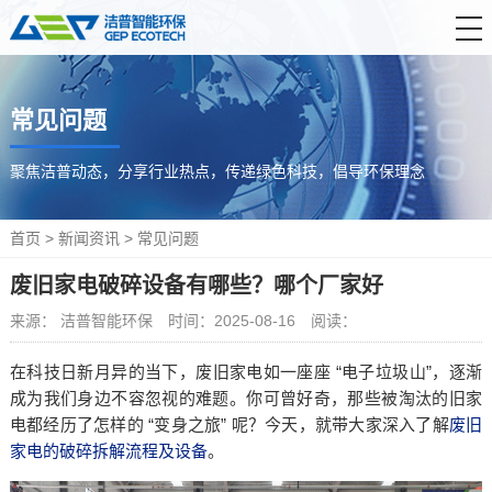
首 页
常见问题
产品中心
解决方案
聚焦洁普动态，分享行业热点，传递绿色科技，倡导环保理念
服务支持
首页
>
新闻资讯
>
常见问题
新闻资讯
废旧家电破碎设备有哪些？哪个厂家好
关于洁普
来源： 洁普智能环保
时间：2025-08-16
阅读：
联系我们
在科技日新月异的当下，废旧家电如一座座 “电子垃圾山”，逐渐
成为我们身边不容忽视的难题。你可曾好奇，那些被淘汰的旧家
电都经历了怎样的 “变身之旅” 呢？今天，就带大家深入了解
废旧
家电的破碎拆解流程及设备
。