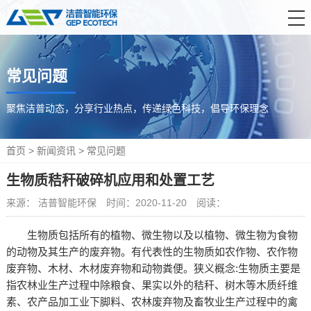
首 页
常见问题
产品中心
解决方案
聚焦洁普动态，分享行业热点，传递绿色科技，倡导环保理念
服务支持
首页
>
新闻资讯
>
常见问题
新闻资讯
生物质秸秆破碎机应用和处置工艺
关于洁普
来源： 洁普智能环保
时间：2020-11-20
阅读：
联系我们
生物质包括所有的植物、微生物以及以植物、微生物为食物
的动物及其生产的废弃物。有代表性的生物质如农作物、农作物
废弃物、木材、木材废弃物和动物粪便。狭义概念:生物质主要是
指农林业生产过程中除粮食、果实以外的秸秆、树木等木质纤维
素、农产品加工业下脚料、农林废弃物及畜牧业生产过程中的禽