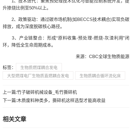
‌1、技术迭代‌：聚焦预处理技术优化与智能控制系统开发，提
升掺烧比例至50%以上。
‌2、政策驱动‌：通过碳市场机制(如BECCS技术耦合)实现负碳
排放，成为深度脱碳核心路径。
‌3、产业链整合‌：形成“原料收集-预处理-燃烧-灰渣利用”闭
环，降低全生命周期成本。
来源：CBC全球生物质能源
标签：
生物质燃煤耦合发电
大型燃煤电厂生物质直燃耦合发电
生物质耦合循环流化床
上一篇:
竹子破碎机械设备_毛竹撕碎机
下一篇:
木质废料种类多，撕碎机这样选型才能高收益
相关文章