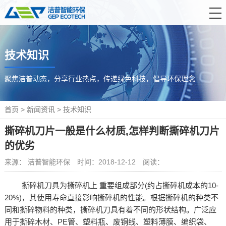
首 页
技术知识
产品中心
解决方案
聚焦洁普动态，分享行业热点，传递绿色科技，倡导环保理念
服务支持
首页
>
新闻资讯
>
技术知识
新闻资讯
撕碎机刀片一般是什么材质,怎样判断撕碎机刀片
关于洁普
的优劣
联系我们
来源： 洁普智能环保
时间：2018-12-12
阅读：
撕碎机刀具为撕碎机上 重要组成部分(约占撕碎机成本的10-
20%)，其使用寿命直接影响撕碎机的性能。根据撕碎机的种类不
同和撕碎物料的种类，撕碎机刀具有着不同的形状结构。广泛应
用于撕碎木材、PE管、塑料瓶、废铜线、塑料薄膜、编织袋、