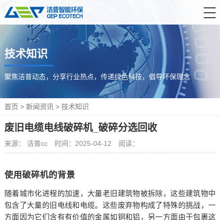
首 页
技术知识
产品中心
解决方案
聚焦洁普动态，分享行业热点，传递绿色科技，倡导环保理念
服务支持
首页
>
新闻资讯
>
技术知识
新闻资讯
废旧电缆电线破碎机_破碎分选回收
关于洁普
来源： 洁普cc
时间：2025-04-12
阅读：
联系我们
使用破碎机的背景
随着城市化进程的加速，大量老旧建筑物被拆除，这些建筑物中
包含了大量的旧电线和电缆。这些废弃物构成了特殊的挑战，一
方面因为它们含有有价值的金属如铜和铝，另一方面由于包裹这