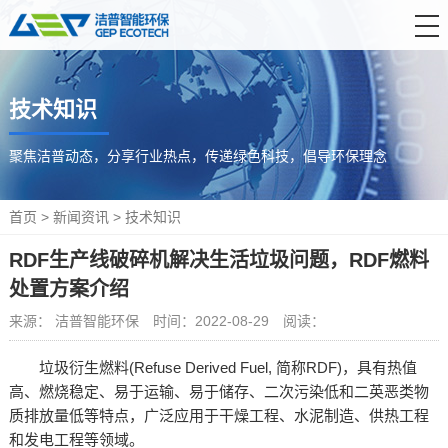
首 页
技术知识
产品中心
解决方案
聚焦洁普动态，分享行业热点，传递绿色科技，倡导环保理念
服务支持
首页
>
新闻资讯
>
技术知识
新闻资讯
RDF生产线破碎机解决生活垃圾问题，RDF燃料
关于洁普
处置方案介绍
联系我们
来源： 洁普智能环保
时间：2022-08-29
阅读：
垃圾衍生燃料(Refuse Derived Fuel, 简称RDF)，具有热值
高、燃烧稳定、易于运输、易于储存、二次污染低和二英恶类物
质排放量低等特点，广泛应用于干燥工程、水泥制造、供热工程
和发电工程等领域。