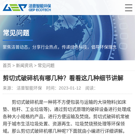
首 页
常见问题
产品中心
解决方案
聚焦洁普动态，分享行业热点，传递绿色科技，倡导环保理念
服务支持
首页
>
新闻资讯
>
常见问题
新闻资讯
剪切式破碎机有哪几种？看看这几种细节讲解
关于洁普
来源： 洁普智能环保
时间：2023-01-12
阅读：
联系我们
剪切式破碎机是一种将不方便包装与运输的大块物料(如床
垫、秸秆、工业垃圾等)，通过剪切式原理的破碎设备进行处理成
各种大小规格的产品，进行方便运输及焚烧。剪切式破碎机常被
用于城市生活垃圾处置、资源再生、垃圾焚烧预处理等环保领
域。那么剪切式破碎机哪几种呢?下面就由小编进行详细讲解。