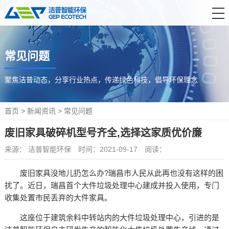
首 页
常见问题
产品中心
解决方案
聚焦洁普动态，分享行业热点，传递绿色科技，倡导环保理念
服务支持
首页
>
新闻资讯
>
常见问题
新闻资讯
废旧家具破碎机型号齐全,选择这家质优价廉
关于洁普
来源： 洁普智能环保
时间：2021-09-17
阅读：
联系我们
废旧家具没地儿扔怎么办?瑞昌市人民从此再也没有这样的困
扰了。近日，瑞昌首个大件垃圾处理中心建成并投入使用，专门
收集处置市民丢弃的大件家具。
这座位于建筑余料中转站内的大件垃圾处理中心，引进的是