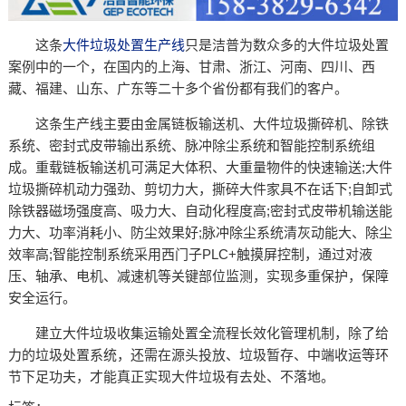
这条
大件垃圾处置生产线
只是洁普为数众多的大件垃圾处置
案例中的一个，在国内的上海、甘肃、浙江、河南、四川、西
藏、福建、山东、广东等二十多个省份都有我们的客户。
这条生产线主要由金属链板输送机、大件垃圾撕碎机、除铁
系统、密封式皮带输出系统、脉冲除尘系统和智能控制系统组
成。重载链板输送机可满足大体积、大重量物件的快速输送;大件
垃圾撕碎机动力强劲、剪切力大，撕碎大件家具不在话下;自卸式
除铁器磁场强度高、吸力大、自动化程度高;密封式皮带机输送能
力大、功率消耗小、防尘效果好;脉冲除尘系统清灰动能大、除尘
效率高;智能控制系统采用西门子PLC+触摸屏控制，通过对液
压、轴承、电机、减速机等关键部位监测，实现多重保护，保障
安全运行。
建立大件垃圾收集运输处置全流程长效化管理机制，除了给
力的垃圾处置系统，还需在源头投放、垃圾暂存、中端收运等环
节下足功夫，才能真正实现大件垃圾有去处、不落地。