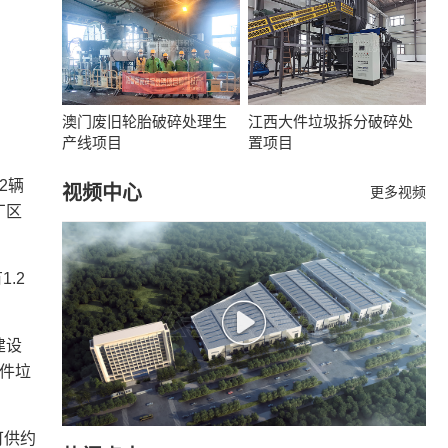
澳门废旧轮胎破碎处理生
江西大件垃圾拆分破碎处
产线项目
置项目
2辆
视频中心
更多视频
厂区
.2
建设
件垃
可供约