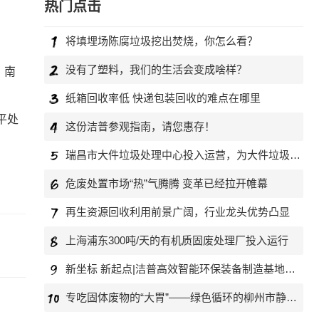
热门点击
将填埋场陈腐垃圾挖出焚烧，你怎么看？
没有了塑料，我们的生活会变成啥样？
，南
纸箱回收率低 快递包装回收的难点在哪里
平处
这份洁普参观指南，请您惠存！
瑞昌市大件垃圾处理中心投入运营，为大件垃圾找到“归宿”
危废处置市场“热”气腾腾 变革已经拉开帷幕
再生资源回收利用前景广阔，行业龙头优势凸显
上海浦东300吨/天的有机质固废处理厂投入运行
新坐标 新起点|洁普高效智能环保装备制造基地投产运营
专吃固体废物的“大胃”——绿色循环的柳州市静脉产业园设计方案