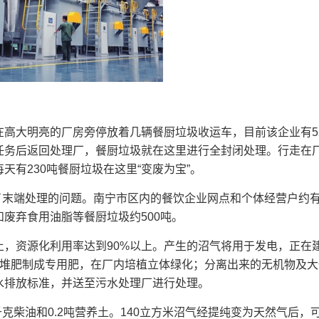
高大明亮的厂房旁停放着几辆餐厨垃圾收运车，目前该企业有5
任务后返回处理厂，餐厨垃圾就在这里进行全封闭处理。行走在
有230吨餐厨垃圾在这里“变废为宝”。
了末端处理的问题。南宁市区内的餐饮企业网点和个体经营户约有1
废弃食用油脂等餐厨垃圾约500吨。
，资源化利用率达到90%以上。产生的沼气将用于发电，正在
氧堆肥制成专用肥，在厂内培植立体绿化；分离出来的无机物及大
水排放标准，并送至污水处理厂进行处理。
克柴油和0.2吨营养土。140立方米沼气经提纯变为天然气后，