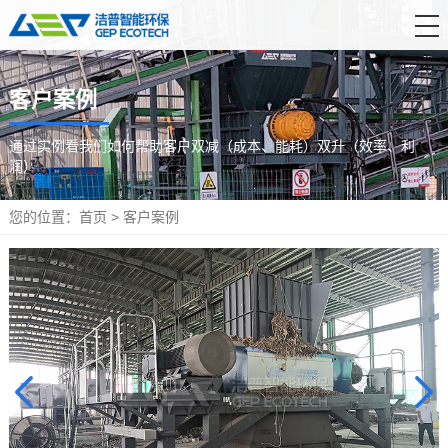
首 页
客户案例
产品中心
通过实例看我们如何帮助客户双减（成本、能耗）双升（效率、利
解决方案
润）
服务支持
您的位置：
首页
>
客户案例
新闻资讯
关于洁普
联系我们