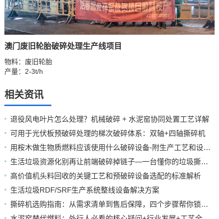
澳门废旧轮胎破碎处理生产线项目
物料：废旧轮胎
产量：2-3t/h
相关资讯
退役风电叶片怎么处理？机械破碎 + 水泥窑协同处置工艺详解
可用于光伏板预破碎处理的梯次破碎体系：双轴+四轴撕碎机
用桉木做生物质燃料应该使用什么破碎设备-附生产工艺和设备配置
生活垃圾资源化别再让前端破碎掉链子—一台懂你的垃圾撕碎机
高价值机头料回收的关键工艺和预破碎设备选配的标准解析
生活垃圾RDF/SRF生产系统整线设备解决方案
撕碎机选购指南：从需求清单到售后保障，四个步骤帮你锁定靠谱厂家
水泥窑替代燃料：外行人必看的核心疑问+行业发展+工艺全解析